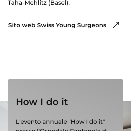
Taha-Mehlitz (Basel).
Sito web Swiss Young Surgeons
How I do it
L'evento annuale "How I do it"
presso l'Ospedale Cantonale di