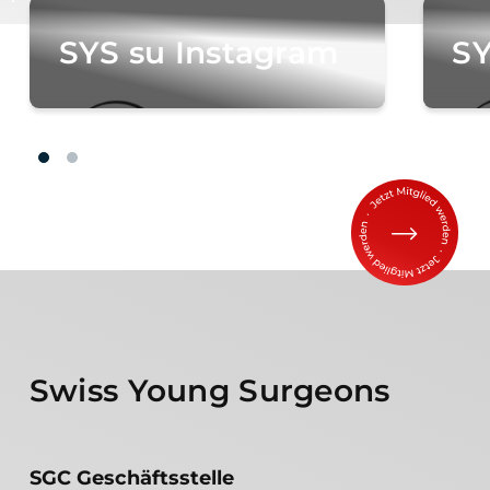
SYS su Instagram
SY
Swiss Young Surgeons
SGC Geschäftsstelle