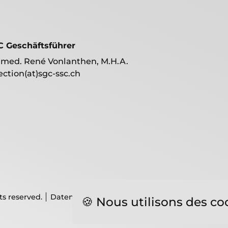
C Geschäftsführer
 med. René Vonlanthen, M.H.A.
ection(at)sgc-ssc.ch
ts reserved.
Datenschutz
Impressum
🍪 Nous utilisons des co