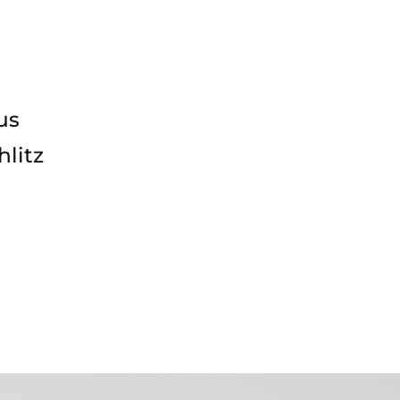
g
us
hlitz